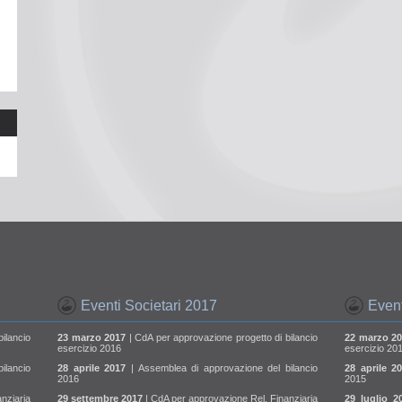
Eventi Societari 2017
Event
ilancio
23 marzo 2017
| CdA per approvazione progetto di bilancio
22 marzo 2
esercizio 2016
esercizio 20
ilancio
28 aprile 2017
| Assemblea di approvazione del bilancio
28 aprile 2
2016
2015
nziaria
29 settembre 2017
| CdA per approvazione Rel. Finanziaria
29 luglio 