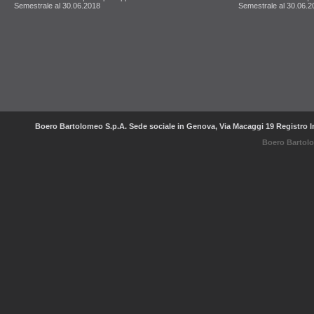
Semestrale al 30.06.2018
Semestrale al 30.06.2
Boero Bartolomeo S.p.A. Sede sociale in Genova, Via Macaggi 19 Registro Im
Boero Bartolom